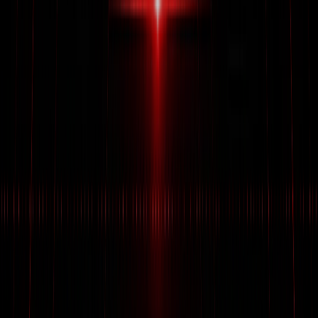
15
/
15
이그네아의 징표
100
%
20
/
20
항해 모험물
98
%
49
/
50
세계수의 잎
98
%
118
/
120
오르페우스의 별
100
%
10
/
10
기억의 오르골
100
%
20
/
20
크림스네일의 해도
100
%
2
/
2
누크만의 환영석
100
%
12
/
12
GG FACTORY