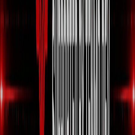
신속
77
제압
79
인내
71
숙련
75
공격력
1,010
생명력
9,733
보유 캐릭터
기공사
방토Zr
1,805.00
소서리스
방울토마토라면
1,805.00
아
르카나
뱡툐랴
1,790.00
서머너
퐁토라
1,786.67
건슬링어
빵토
라
1,780.00
리퍼
맆토라
1,777.50
기상술사
티모
1,774.17
차원술
사
2주만차원이달라
1,760.00
환수사
방울곰아토라면
1,710.00
홀리나이트
홀리은7r비
1,684.17
블레이드
턔겅
1,680.00
워로
드
방뚜띠
1,642.00
도화가
방초라
1,640.83
발키리
빛토라
1,640.00
소울이터
낫토라
1,640.00
데빌헌터
잼토라
1,640.00
스카우터
슼토라
1,600.00
슬레이어
뜨몐
1,585.00
스트라이커
우릴떠난쫀지
1,585.00
데모닉
충토라
1,585.00
배틀마스터
푈
럐
1,415.00
브레이커
뜨편먠
1,415.00
블래스터
포토라
1,415.00
창술사
쪡키챵
1,415.00
바드
뾰혀
1,415.00
버서커
후Lj
1,415.00
인파이터
붕토라
1,415.00
디스트로이어
깡토라
1,415.00
호크아
이
세통라
1,415.00
가디언나이트
토라용
635.00
소서리스
뱡율