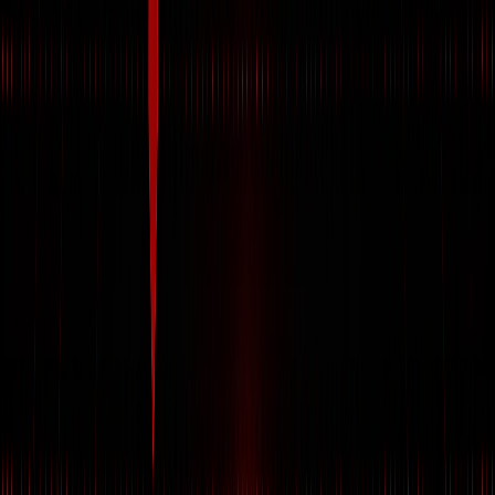
마력의 반지
팔찌
어빌리티 스톤
각인
각인 정보가 없습니다
아크 패시브
진화
20
깨달음
14
도약
0
보석
장착된 보석이 없습니다