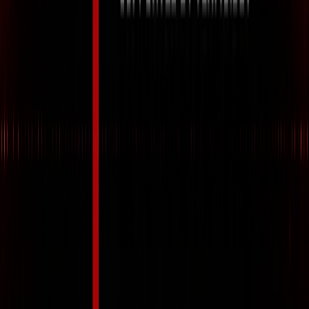
기공사
방토Zr
1,805.00
소서리스
방울토마토라면
1,805.00
아르카나
뱡툐랴
1,790.00
서머너
퐁토라
1,786.67
건슬링어
빵토라
1,780.00
27개 더 보기
장비
아크 패시브
스킬
수집품
장비
장비
장신구
무기