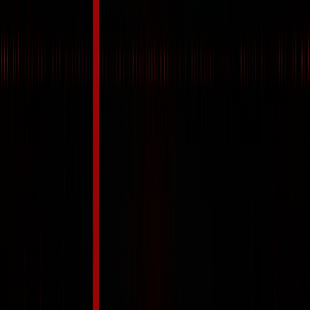
+
3
+3 인연의 장갑
악세서리
마력의 목걸이
마력의 귀걸이
마력의 귀걸이
마력의 반지