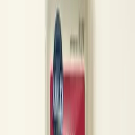
인물도 깜짝 놀랄 4가지 비밀
URITRIP
2026년 1월 7일
729