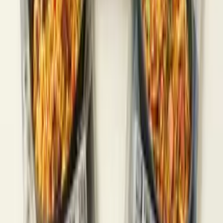
조적으로 반드시 비는 시간이 존재합니다. 무리하게 딜을 하
다가 순식간에 쓰러지는 일을 피하려면, 자신의 체력바에 흰
색으로 표시되는 실드 유무를 스스로 확인하는 습관을 들여
야 합니다.
47% 할인
토스쇼핑
애슐리 볶음밥, 갈릭스테이크 230g 2봉 + 케이준 230g 2봉
+ 통새우 230g 2봉, 6봉
레이드 끝나고 3분이면 해결되는 볶
음밥 3종
10,990원
20,940원
1봉당 1,832원
애슐리 볶음밥 갈릭스테이크·케이준·통새우 각 2봉, 총 6봉
구성. 가격과 판매 정보는 토스쇼핑 상품 페이지에서 2026년
8월 5일 확인했습니다.
230g 6봉, 1봉당 1,832원
토스쇼핑 냉장·냉동 즉석밥 2위
리뷰 7,487개 · 평점 4.7점
보러가기
제휴 링크로 일정 수수료를 제공받습니다