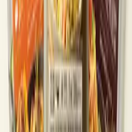
마다 '반숙'에 기대하는 숙련도 기준이 제각각이 되면서, 결
국 "사고가 많이 나는 방"이라는 인식이 굳어져 버렸습니다.
따라서 신규 유저라면 '반숙'이라는 단어에 섣불리 도전하기
보다, '클경(클리어 경험)' 파티에서 충분히 경험을 쌓아 큰
기믹에 완벽히 익숙해진 후 다음 단계를 고려하는 것이 훨씬
안정적인 선택입니다.
진짜 딜 실력은 '서포터 버프 아이콘'을
읽는 데서 시작됩니다
많은 딜러들이 자신의 스킬 사이클에만 집중하지만, DPS를
폭발적으로 높이는 비결은 아군 서포터에게 있습니다. 서포
터의 버프 타이밍을 이해하는 것이야말로 진정한 실력의 척
도입니다.
최근 패치로 모든 서포터의 핵심 버프 아이콘이 통일되어 이