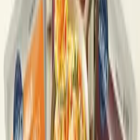
트라이팟의 핵심은 '리트(재도전)'입니다. 실패는 당연하며,
오히려 권장됩니다.
트라이에서는 일부러 클리어를 안 하고 몇 번의 제도전 리트
라이라고 하죠 리트를 해서 패턴 숙련도를 올리는 것이 국룰
이기도 합니다 그러니까 트라이에 가서 아니 왜 리트해라고
화내는 분들은 없기를 바랍니다 트라이를 가는 이유는 배우
기 위함이니까요
죽는 것을 두려워하지 마세요. 트라이팟에서는 실패를 통해
배우고, 다시 도전하며 숙련도를 쌓는 것 자체가 가장 중요한
규칙입니다. 그렇다면 언제 트라이팟을 졸업할 수 있을까요?
커뮤니티의 암묵적인 기준은 '성클', 즉 한 번도 죽지 않고 클
리어하는 경험을 했을 때입니다. 이 목표를 달성했다면 다음
단계의 파티로 이동할 준비가 된 것입니다.