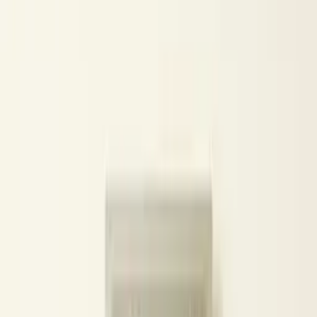
 (애니츠)
카오스게이트
오늘
14:50
일렁이는 악마군단
타인)
카오스게이트
오늘
14:50
일렁이는 악마군단 (베
주간 일정
GG FACTORY
직업 정밀 분석
공략
일정
도구 & 계산기
랭킹
특가
캐릭터 검색
캐릭터 검색
직업 정밀 분석
공략
일정
도구 & 계산기
랭킹
특가
로그인
공략 목록
홈
공략
이것만 알면 '모코코' 탈출! 고인물도 깜짝 놀랄 4
가지 비밀
이것만 알면 '모코코' 탈출! 고