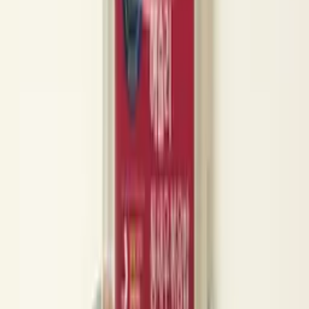
로스트아크에 갓 발을 들인 '모코코' 유저라면 누구나 한 번
쯤 '레이드'라는 거대한 벽 앞에서 망설여본 경험이 있을 겁
니다. 복잡해 보이는 패턴, 알아들을 수 없는 용어들, 그리고
실수에 대한 막연한 두려움. 이 모든 것이 레이드 도전을 주
저하게 만듭니다. 하지만 걱정 마세요. 이 글은 단순히 보스를
잡는 공략법을 알려주는 것이 아닙니다. 로스트아크 레이드