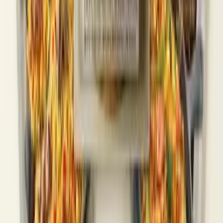
해하기 쉬워졌습니다. 자신의 버프 창에 다음 아이콘들이 떴
는지 항상 주시하세요.
• 빨간색 아이콘: 스킬 공격력 증가
• 노란색 아이콘: 아덴(아이덴티티) 스킬 공격력 증가
• 파란색 아이콘: 모든 스킬의 피해량 증가
• 핑크색 아이콘: 초각성기 스킬의 피해량 증가
이 버프들이 모두 활성화된 순간이 바로 여러분의 모든 것을
쏟아부어야 할 '극딜 타이밍'입니다. 여기에 추가로, 보스의
체력바 아래에 표시되는 '낙인' 디버프(받는 피해 증가)까지
확인한다면 금상첨화입니다.
하지만 여기서 치명적인 오해를 피해야 합니다. 이 버프들은
동시에 적용되지 않습니다. 모든 스킬에는 시전 시간이 있어
순서대로 하나씩 들어오므로, 모든 아이콘이 뜨는 것을 확인
하고 극딜을 시작해야 합니다.
한 가지 더, 서포터의 실드는 100% 유지가 불가능합니다. 구